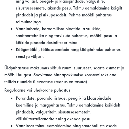
ning väljast, peegel- ja klaaspindade, valgustite,
sisustusesemete, akende pesu. Tolmu eemaldamine kõigilt
pindadelt ja pistikupesadelt. Pehme mööbli puhastus
tolmuimejaga.
Vannitubade, keraamiliste plaatide ja vuukide,
sanitaartehnika ning tarvikute puhastus, mööbli pesu ja
kõikide pindade desinfitseerimine.
Köögimööbli, töötasapindade ning köögitehnika puhastus
seest ja väljast.
Üldpuhastuse maksumus sõltub ruumi suurusest, saaste astmest ja
mööbli hulgast. Soovitame hinnapakkumise koostamiseks ette
tellida ruumide ülevaatuse (teenus on tasuta).
Regulaarne või ühekordne puhastus
Põrandate, põrandaliistude, peegli- ja klaaspindade
keemiline ja märgpuhastus. Tolmu eemaldamine kõikidelt
pindadelt, valgustitelt, sisustusesemetelt,
väliskütteradiaatoritelt ning akende pesu.
Vannitoas tolmu eemaldamine ning santehniliste osade