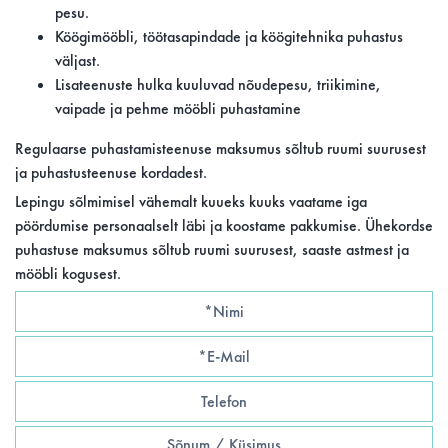
pesu.
Köögimööbli, töötasapindade ja köögitehnika puhastus
väljast.
Lisateenuste hulka kuuluvad nõudepesu, triikimine,
vaipade ja pehme mööbli puhastamine
Regulaarse puhastamisteenuse maksumus sõltub ruumi suurusest
ja puhastusteenuse kordadest.
Lepingu sõlmimisel vähemalt kuueks kuuks vaatame iga
pöördumise personaalselt läbi ja koostame pakkumise. Ühekordse
puhastuse maksumus sõltub ruumi suurusest, saaste astmest ja
mööbli kogusest.