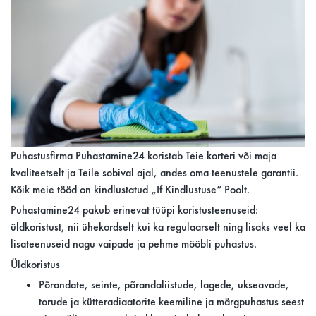
Puhastusfirma Puhastamine24 koristab Teie korteri või maja
kvaliteetselt ja Teile sobival ajal, andes oma teenustele garantii.
Kõik meie tööd on kindlustatud „If Kindlustuse“ Poolt.
Puhastamine24 pakub erinevat tüüpi koristusteenuseid:
üldkoristust, nii ühekordselt kui ka regulaarselt ning lisaks veel ka
lisateenuseid nagu vaipade ja pehme mööbli puhastus.
Üldkoristus
Põrandate, seinte, põrandaliistude, lagede, ukseavade,
torude ja kütteradiaatorite keemiline ja märgpuhastus seest